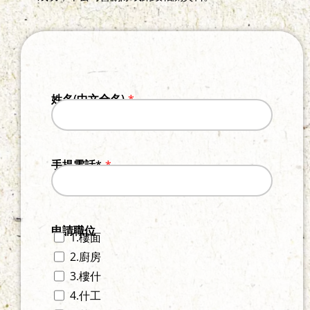
姓名(中文全名)
手提電話*
申請職位
1.樓面
2.廚房
3.樓什
4.什工