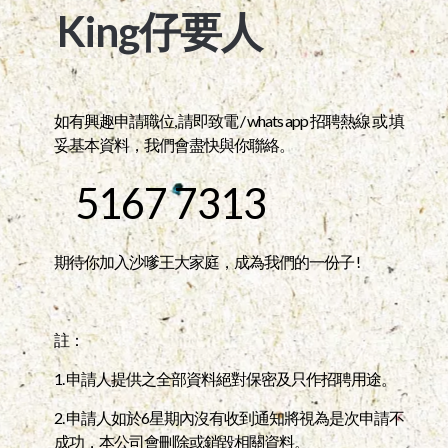
King仔要人
如有興趣申請職位, 請即致電 / whats app 招聘熱線 或 填
妥基本資料，我們會盡快與你聯絡。
5167 7313
期待你加入沙嗲王大家庭，成為我們的一份子 !
註：
1. 申請人提供之全部資料絕對保密及只作招聘用途。
2. 申請人如於6星期內沒有收到通知將視為是次申請不
成功，本公司會刪除或銷毀相關資料。